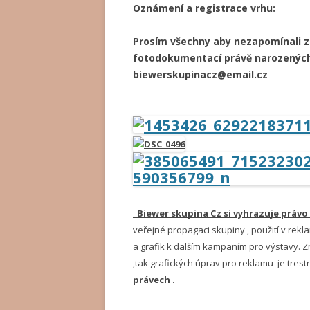
Oznámení a registrace vrhu:
Prosím všechny aby nezapomínali z
fotodokumentací právě narozených
biewerskupinacz@email.cz
Biewer skupina Cz si vyhrazu
je právo
veřejné pro
pagaci skupiny , použití v re
a grafik k dalším kampaním pro v
ýstavy. Z
,tak grafických úprav pro reklamu je trest
právech .