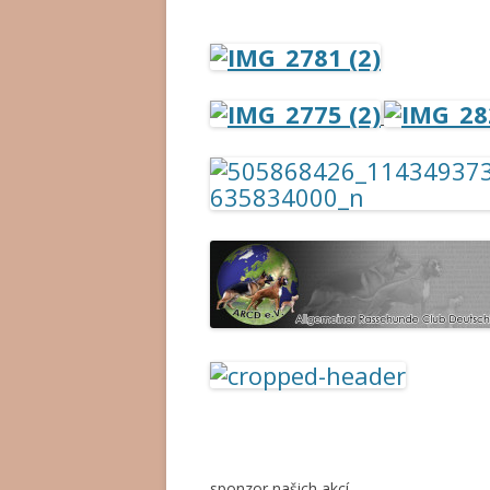
sponzor našich akcí -