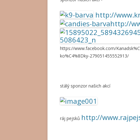
http://www.k
http://w
https://www.facebook.com/Kanadsk%C
ko%C4%8Dky-279051455552913/
stálý sponzor našich akcí
http://www.rajpej
ráj pejsků