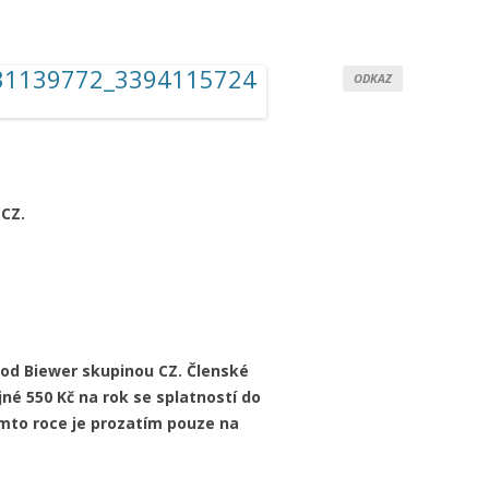
ODKAZ
 CZ.
pod Biewer skupinou CZ. Členské
jné 550 Kč na rok se splatností do
omto roce je prozatím pouze na