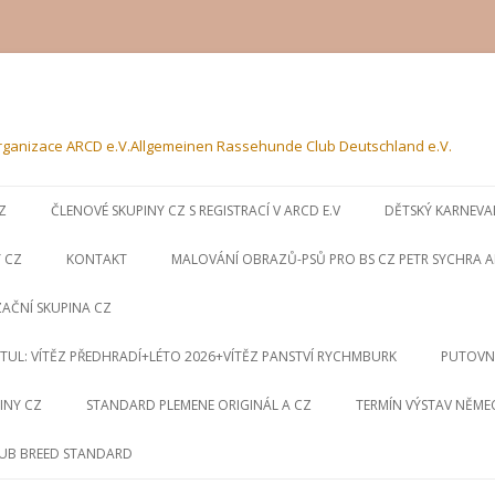
 organizace ARCD e.V.Allgemeinen Rassehunde Club Deutschland e.V.
Přejít k obsahu webu
Z
ČLENOVÉ SKUPINY CZ S REGISTRACÍ V ARCD E.V
DĚTSKÝ KARNEVAL
Y CZ
KONTAKT
MALOVÁNÍ OBRAZŮ-PSŮ PRO BS CZ PETR SYCHRA A
AČNÍ SKUPINA CZ
 TITUL: VÍTĚZ PŘEDHRADÍ+LÉTO 2026+VÍTĚZ PANSTVÍ RYCHMBURK
PUTOVN
INY CZ
STANDARD PLEMENE ORIGINÁL A CZ
TERMÍN VÝSTAV NĚME
LUB BREED STANDARD