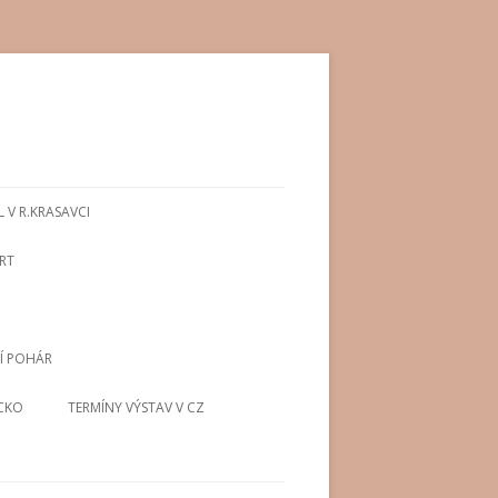
 V R.KRASAVCI
RT
Í POHÁR
CKO
TERMÍNY VÝSTAV V CZ